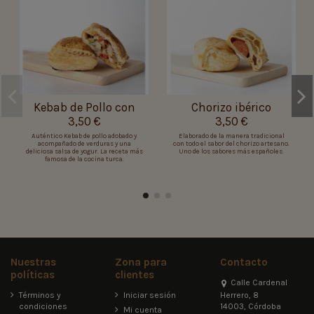
Kebab de Pollo con
Chorizo ibérico
3,50 €
3,50 €
Salsa de Yogur
Auténtico Kebab de pollo adobado y
Elaborado de la manera tradicional
acompañado de verduras y una
con todo el sabor del chorizo artesano.
deliciosa salsa de yogur. La receta más
Uno de los sabores más españoles.
famosa de la cocina turca.
Nuestras
Zona para
Contacto
políticas
clientes
Calle Cardenal
Herrero, 8
Términos y
Iniciar sesión
14003, Córdoba
condiciones
Mi cuenta