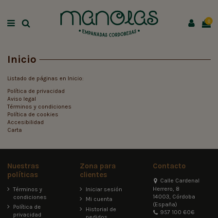
0
Inicio
Listado de páginas en Inicio:
Política de privacidad
Aviso legal
Términos y condiciones
Política de cookies
Accesibilidad
Carta
Nuestras
Zona para
Contacto
políticas
clientes
Calle Cardenal
Herrero, 8
Términos y
Iniciar sesión
14003, Córdoba
condiciones
Mi cuenta
(España)
Política de
Historial de
957 100 606
privacidad
pedidos