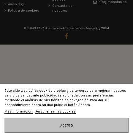
info@manolas.es
Aviso legal
Contacte con
Política de cookies
nosotros
© MANOLAS - Todos los derechos reservados - Powered by
WOM
Este sitio web utiliza cookies propias y de terceros para mejorar nuestros
servicios y mostrarle publicidad relacionada con sus preferencias
mediante el análisis de sus hábitos de navegación. Para dar su
consentimiento sobre su uso pulse el botón Acepto.
Más información
Personalizar las cookies
ACEPTO